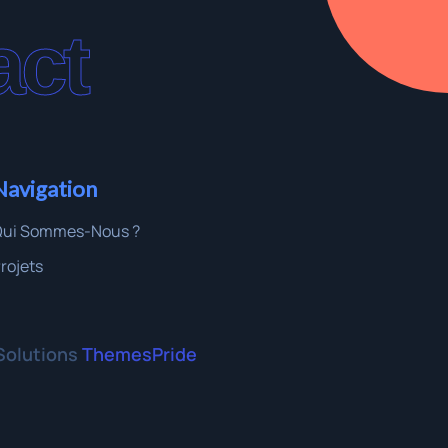
act
Navigation
Qui Sommes-Nous ?
rojets
olutions
ThemesPride