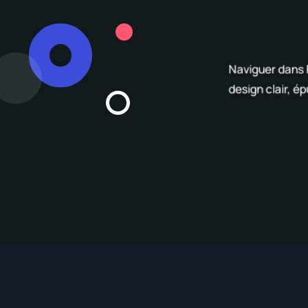
çu pour rendre vos
ples.
Naviguer dans P
design clair, é