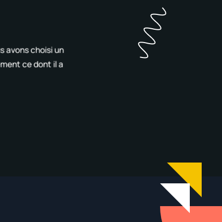
Grâce à une int
l’information don
s avons choisi un
ement ce dont il a